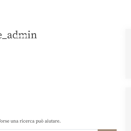
ie_admin
EVENTI
ATMOSFERE ESCLUSIVE
LA CUCINA
orse una ricerca può aiutare.