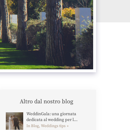
Altro dal nostro blog
WeddinGala: una giornata
dedicata al wedding per l…
In Blog, Weddings tips