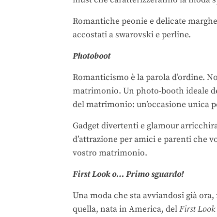
must che caratterizzeranno la moda sp
Romantiche peonie e delicate margheri
accostati a swarovski e perline.
Photoboot
Romanticismo è la parola d’ordine. No
matrimonio. Un photo-booth ideale de
del matrimonio: un’occasione unica pe
Gadget divertenti e glamour arricchi
d’attrazione per amici e parenti che 
vostro matrimonio.
First Look o… Primo sguardo!
Una moda che sta avviandosi già ora,
quella, nata in America, del
First Look